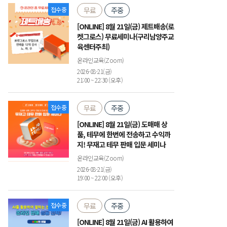
접수중
무료
주중
[ONLINE] 8월 21일(금) 제트배송(로
켓그로스) 무료세미나(구리남양주교
육센터주최)
온라인교육(Zoom)
2026-08-21(금)
21:00 ~ 22:30 (오후)
접수중
무료
주중
[ONLINE] 8월 21일(금) 도매매 상
품, 테무에 한번에 전송하고 수익까
지! 무재고 테무 판매 입문 세미나
온라인교육(Zoom)
2026-08-21(금)
19:00 ~ 22:00 (오후)
접수중
무료
주중
[ONLINE] 8월 21일(금) AI 활용하여