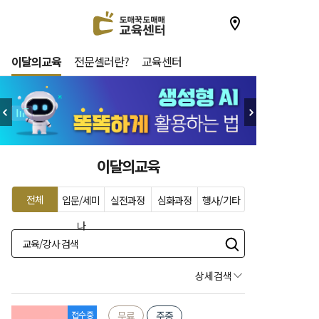
이달의교육
전문셀러란?
교육센터
이달의교육
전체
입문/세미
실전과정
심화과정
행사/기타
나
상세검색
접수중
무료
주중