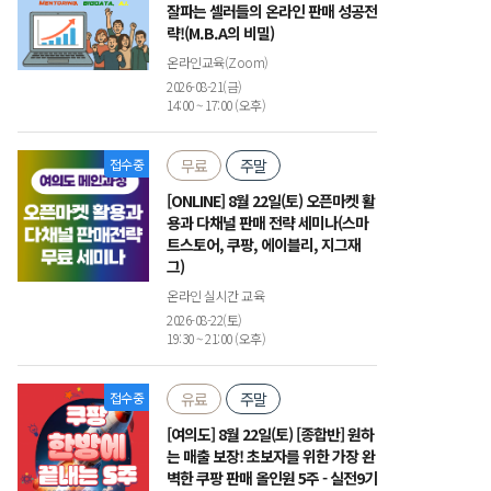
잘파는 셀러들의 온라인 판매 성공전
략!(M.B.A의 비밀)
온라인교육(Zoom)
2026-08-21(금)
14:00 ~ 17:00 (오후)
접수중
무료
주말
[ONLINE] 8월 22일(토) 오픈마켓 활
용과 다채널 판매 전략 세미나(스마
트스토어, 쿠팡, 에이블리, 지그재
그)
온라인 실시간 교육
2026-08-22(토)
19:30 ~ 21:00 (오후)
접수중
유료
주말
[여의도] 8월 22일(토) [종합반] 원하
는 매출 보장! 초보자를 위한 가장 완
벽한 쿠팡 판매 올인원 5주 - 실전9기