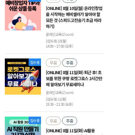
[ONLINE] 8월 10일(월) 온라인창업
을 시작하는 예비셀러가 알아야 할
모든 것 (스피드고전송기 초급 따라
하기)
온라인교육(Zoom)
2026-08-10(월)
14:00 ~ 17:00 (오후)
접수중
무료
주중
[ONLINE] 8월 11일(화) 퇴근 후! 초
보를 위한 쿠팡 로켓그로스 2시간만
에 알아보기 무료세미나
온라인교육(Zoom)
2026-08-11(화)
19:30 ~ 21:30 (오후)
접수중
무료
주중
[ONLINE] 8월 11일(화) AI활용