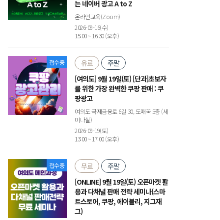
는 네이버 광고 A to Z
온라인교육(Zoom)
2026-09-16(수)
15:00 ~ 16:30 (오후)
접수중
유료
주말
[여의도] 9월 19일(토) [단과]초보자
를 위한 가장 완벽한 쿠팡 판매 : 쿠
팡광고
여의도 국제금융로 6길 30, 도매꾹 5층 (세
미나실)
2026-09-19(토)
13:00 ~ 17:00 (오후)
접수중
무료
주말
[ONLINE] 9월 19일(토) 오픈마켓 활
용과 다채널 판매 전략 세미나(스마
트스토어, 쿠팡, 에이블리, 지그재
그)