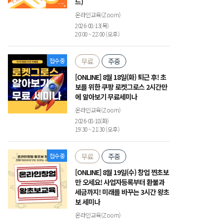
드)
온라인교육(Zoom)
2026-08-13(목)
20:00 ~ 22:00 (오후)
접수중
무료
주중
[ONLINE] 8월 18일(화) 퇴근 후! 초
보를 위한 쿠팡 로켓그로스 2시간만
에 알아보기 무료세미나
온라인교육(Zoom)
2026-08-18(화)
19:30 ~ 21:30 (오후)
접수중
무료
주중
[ONLINE] 8월 19일(수) 창업 찐초보
만 오세요! 사업자등록부터 환불과
세금까지! 미래를 바꾸는 3시간 왕초
보 세미나
온라인교육(Zoom)