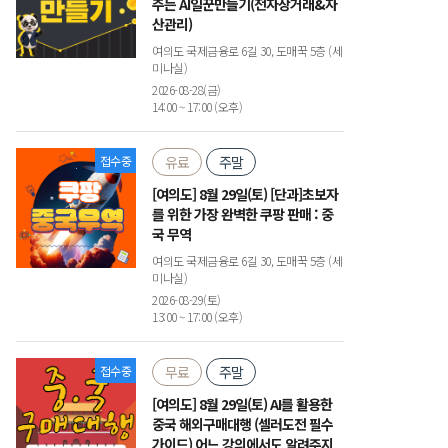
주는 AI일꾼만들기(전자상거래&자
산관리)
여의도 국제금융로 6길 30, 도매꾹 5층 (세
미나실)
2026-08-28(금)
14:00 ~ 17:00 (오후)
접수중
유료
주말
[여의도] 8월 29일(토) [단과]초보자
를 위한 가장 완벽한 쿠팡 판매 : 중
국 무역
여의도 국제금융로 6길 30, 도매꾹 5층 (세
미나실)
2026-08-29(토)
13:00 ~ 17:00 (오후)
접수중
무료
주말
[여의도] 8월 29일(토) AI를 활용한
중국 해외구매대행 (셀러도전 필수
가이드) 어느 강의에서도 알려주지