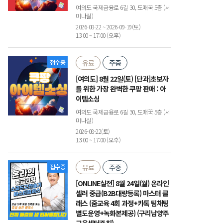
여의도 국제금융로 6길 30, 도매꾹 5층 (세
미나실)
2026-08-22 ~ 2026-09-19(토)
13:00 ~ 17:00 (오후)
접수중
유료
주중
[여의도] 8월 22일(토) [단과]초보자
를 위한 가장 완벽한 쿠팡 판매 : 아
이템소싱
여의도 국제금융로 6길 30, 도매꾹 5층 (세
미나실)
2026-08-22(토)
13:00 ~ 17:00 (오후)
접수중
유료
주중
[ONLINE실전] 8월 24일(월) 온라인
셀러 중급(B2B대량등록) 마스터 클
래스 (줌교육 4회 과정+카톡 팀채팅
별도운영+녹화본제공) (구리남양주