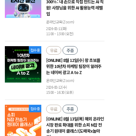
300% : 내 손으로 직접 만드는 AI 직
원! 사장님을 위한 AI 활용능력 레벨
업
온라인교육(Zoom)
2026-08-11(화)
11:00 ~ 13:00 (오전)
접수중
무료
주중
[ONLINE] 8월 12일(수) 왕 초보를
위한 10년차 마케팅 팀장이 알려주
는 네이버 광고 A to Z
온라인교육(Zoom)
2026-08-12(수)
15:00 ~ 16:30 (오후)
접수중
무료
주중
[ONLINE] 8월 13일(목) 해외 온라인
시장 판로 확대를 위한 쇼피 N잡 전
송기 원데이 클래스!(도매꾹x놀마