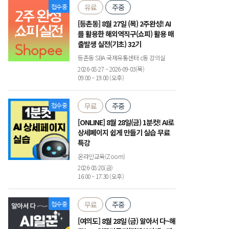
접수중
유료
주중
[등촌동] 8월 27일 (목) 2주완성! AI
를 활용한 해외역직구(쇼피) 활용 매
출발생 실전(기초) 32기
등촌동 SBA 국제유통센터 c동 강의실
2026-08-27 ~ 2026-09-03(목)
09:00 ~ 19:00 (오후)
접수중
무료
주중
[ONLINE] 8월 28일(금) 1분컷! AI로
상세페이지 쉽게 만들기 실습 무료
특강
온라인교육(Zoom)
2026-08-28(금)
16:00 ~ 17:30 (오후)
접수중
무료
주중
[여의도] 8월 28일 (금) 알아서 다~해