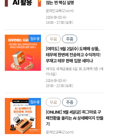
않는 찐 핵심 설명
온라인교육(Zoom)
2026-09-02(수)
14:00 ~ 17:00 (오후)
접수중
무료
주중
[여의도] 9월 2일(수) 도매매 상품,
테무에 한번에 전송하고 수익까지!
무재고 테무 판매 입문 세미나
여의도 국제금융로 6길 30, 도매꾹 5층 (세
미나실)
2026-09-02(수)
19:00 ~ 22:00 (오후)
접수중
무료
주중
[ONLINE] 9월 4일(금) 피그마로 구
매전환율 올리는 AI 상세페이지 만들
기
온라인교육(Zoom)