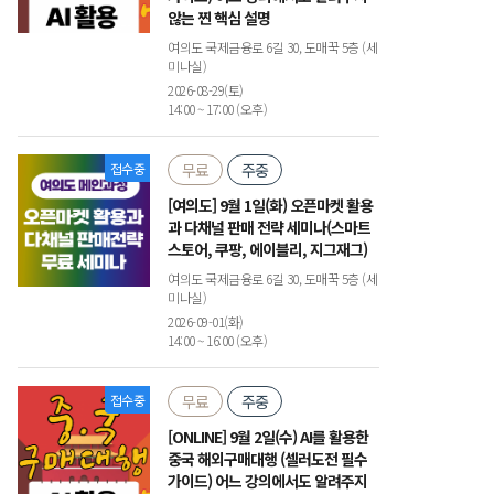
않는 찐 핵심 설명
여의도 국제금융로 6길 30, 도매꾹 5층 (세
미나실)
2026-08-29(토)
14:00 ~ 17:00 (오후)
접수중
무료
주중
[여의도] 9월 1일(화) 오픈마켓 활용
과 다채널 판매 전략 세미나(스마트
스토어, 쿠팡, 에이블리, 지그재그)
여의도 국제금융로 6길 30, 도매꾹 5층 (세
미나실)
2026-09-01(화)
14:00 ~ 16:00 (오후)
접수중
무료
주중
[ONLINE] 9월 2일(수) AI를 활용한
중국 해외구매대행 (셀러도전 필수
가이드) 어느 강의에서도 알려주지