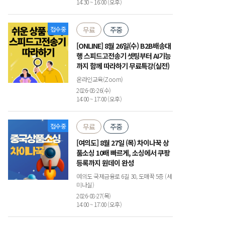
14:30 ~ 16:00 (오후)
접수중
무료
주중
[ONLINE] 8월 26일(수) B2B배송대
행 스피드고전송기 셋팅부터 AI기능
까지 함께 따라하기 무료특강(실전)
온라인교육(Zoom)
2026-08-26(수)
14:00 ~ 17:00 (오후)
접수중
무료
주중
[여의도] 8월 27일 (목) 차이나꾹 상
품소싱 10배 빠르게, 소싱에서 쿠팡
등록까지 원데이 완성
여의도 국제금융로 6길 30, 도매꾹 5층 (세
미나실)
2026-08-27(목)
14:00 ~ 17:00 (오후)