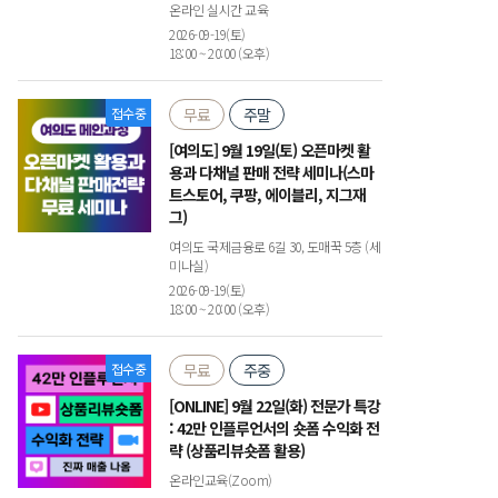
온라인 실시간 교육
2026-09-19(토)
18:00 ~ 20:00 (오후)
접수중
무료
주말
[여의도] 9월 19일(토) 오픈마켓 활
용과 다채널 판매 전략 세미나(스마
트스토어, 쿠팡, 에이블리, 지그재
그)
여의도 국제금융로 6길 30, 도매꾹 5층 (세
미나실)
2026-09-19(토)
18:00 ~ 20:00 (오후)
접수중
무료
주중
[ONLINE] 9월 22일(화) 전문가 특강
: 42만 인플루언서의 숏폼 수익화 전
략 (상품리뷰숏폼 활용)
온라인교육(Zoom)