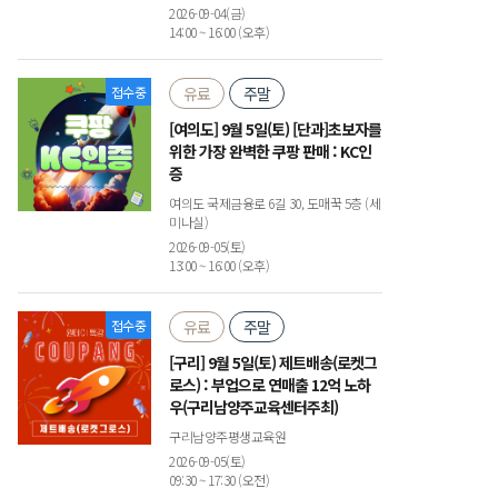
2026-09-04(금)
14:00 ~ 16:00 (오후)
접수중
유료
주말
[여의도] 9월 5일(토) [단과]초보자를
위한 가장 완벽한 쿠팡 판매 : KC인
증
여의도 국제금융로 6길 30, 도매꾹 5층 (세
미나실)
2026-09-05(토)
13:00 ~ 16:00 (오후)
접수중
유료
주말
[구리] 9월 5일(토) 제트배송(로켓그
로스) : 부업으로 연매출 12억 노하
우(구리남양주교육센터주최)
구리남양주평생교육원
2026-09-05(토)
09:30 ~ 17:30 (오전)