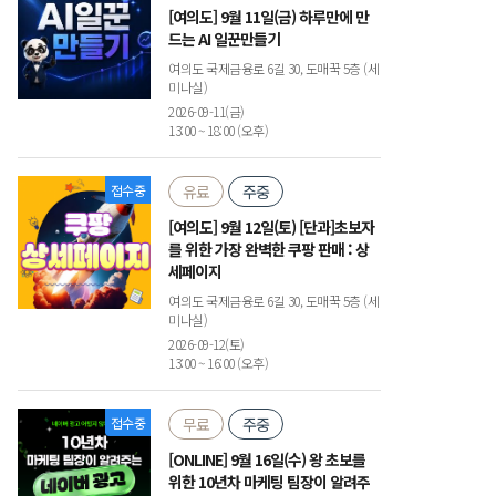
[여의도] 9월 11일(금) 하루만에 만
드는 AI 일꾼만들기
여의도 국제금융로 6길 30, 도매꾹 5층 (세
미나실)
2026-09-11(금)
13:00 ~ 18:00 (오후)
접수중
유료
주중
[여의도] 9월 12일(토) [단과]초보자
를 위한 가장 완벽한 쿠팡 판매 : 상
세페이지
여의도 국제금융로 6길 30, 도매꾹 5층 (세
미나실)
2026-09-12(토)
13:00 ~ 16:00 (오후)
접수중
무료
주중
[ONLINE] 9월 16일(수) 왕 초보를
위한 10년차 마케팅 팀장이 알려주