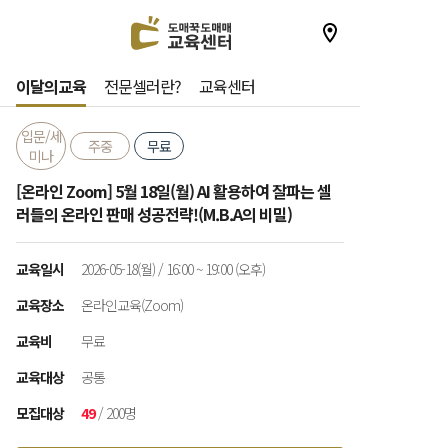
이달의교육
전문셀러란?
교육센터
입문/세
주중
무료
미나
[온라인 Zoom] 5월 18일(월) AI 활용하여 잘파는 셀
러들의 온라인 판매 성공전략!(M.B.A의 비밀)
교육일시
2026-05-18(월) / 16:00 ~ 19:00 (오후)
교육장소
온라인교육(Zoom)
교육비
무료
교육대상
공통
모집대상
49
/ 200명