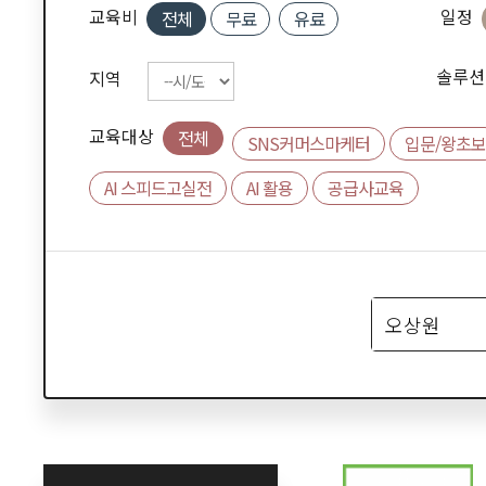
교육비
일정
전체
무료
유료
솔루션
지역
교육대상
전체
SNS커머스마케터
입문/왕초보
AI 스피드고실전
AI 활용
공급사교육