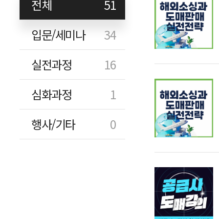
전체
51
입문/세미나
34
실전과정
16
심화과정
1
행사/기타
0