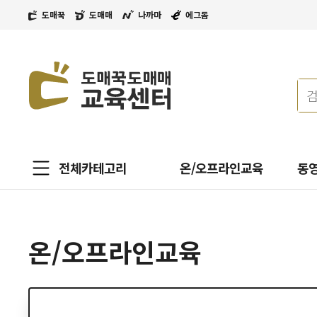
도매꾹
도매매
나까마
에그돔
전체카테고리
온/오프라인교육
동
온/오프라인교육