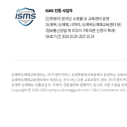
ISMS 인증 사업자
[인증범위] 온라인 쇼핑몰 및 교육센터 운영
(도매꾹, 도매매, 나까마, 도매꾹도매매교육센터 등)
(정보통신망법 제 47조의 7에 따른 인증의 특례)
[유효기간] 2024.10.20~2027.10.19
도매꾹도매매교육센터는 (주)지앤지커머스 도매꾹평생교육원에서 운영하는 교육서
도매꾹도매매교육센터에서 제공되는 것이 아닌 다른 교육과정의 경우 (주)지앤지커
도매꾹 도매매는 상품공급사, 구매사, 전문셀러와 경쟁하지 않으며, 회원 지원을 위
Copyright © 2018~2020 campus.domeggook.com / G&G Commerce, Ltd. All