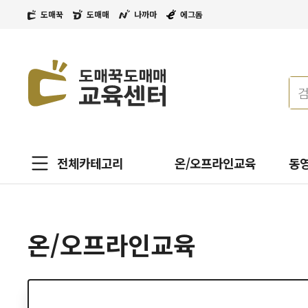
도매꾹
도매매
나까마
에그돔
전체카테고리
온/오프라인교육
동
온/오프라인교육