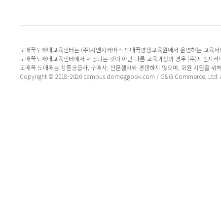
도매꾹도매매교육센터는 (주)지앤지커머스 도매꾹평생교육원에서 운영하는 교육서
도매꾹도매매교육센터에서 제공되는 것이 아닌 다른 교육과정의 경우 (주)지앤지커
도매꾹 도매매는 상품공급사, 구매사, 전문셀러와 경쟁하지 않으며, 회원 지원을 위
Copyright © 2018~2020 campus.domeggook.com / G&G Commerce, Ltd. All