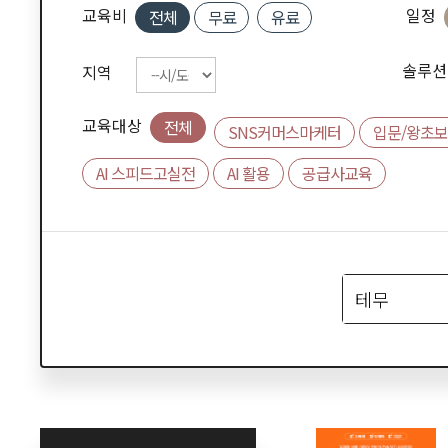
교육비
일정
전체
무료
유료
솔루션
지역
교육대상
전체
SNS커머스마케터
입문/왕초보
AI 스피드고실전
AI 활용
공급사교육