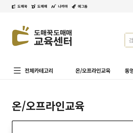
도매꾹
도매매
나까마
에그돔
전체카테고리
온/오프라인교육
동
온/오프라인교육