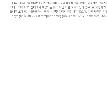
도매꾹도매매교육센터는 (주)지앤지커머스 도매꾹평생교육원에서 운영하는 교육서
도매꾹도매매교육센터에서 제공되는 것이 아닌 다른 교육과정의 경우 (주)지앤지커
도매꾹 도매매는 상품공급사, 구매사, 전문셀러와 경쟁하지 않으며, 회원 지원을 위
Copyright © 2018~2020 campus.domeggook.com / G&G Commerce, Ltd. All