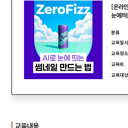
[온라인
눈에띄는
분류
교육일
교육장
교육비
교육대
교육내용