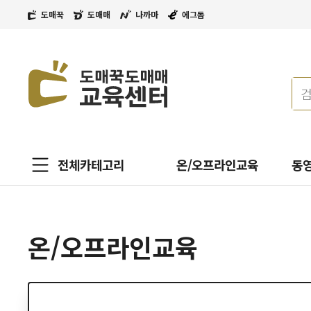
도매꾹
도매매
나까마
에그돔
전체카테고리
온/오프라인교육
동
온/오프라인교육