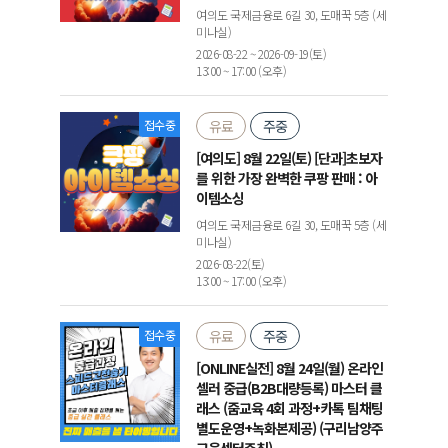
여의도 국제금융로 6길 30, 도매꾹 5층 (세
미나실)
2026-08-22 ~ 2026-09-19(토)
13:00 ~ 17:00 (오후)
접수중
유료
주중
[여의도] 8월 22일(토) [단과]초보자
를 위한 가장 완벽한 쿠팡 판매 : 아
이템소싱
여의도 국제금융로 6길 30, 도매꾹 5층 (세
미나실)
2026-08-22(토)
13:00 ~ 17:00 (오후)
접수중
유료
주중
[ONLINE실전] 8월 24일(월) 온라인
셀러 중급(B2B대량등록) 마스터 클
래스 (줌교육 4회 과정+카톡 팀채팅
별도운영+녹화본제공) (구리남양주