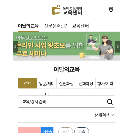
이달의교육
전문셀러란?
교육센터
이달의교육
전체
입문/세미
실전과정
심화과정
행사/기타
나
상세검색
접수중
무료
주중