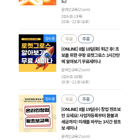
드)
온라인교육(Zoom)
2026-08-13(목)
20:00 ~ 22:00 (오후)
접수중
무료
주중
[ONLINE] 8월 18일(화) 퇴근 후! 초
보를 위한 쿠팡 로켓그로스 2시간만
에 알아보기 무료세미나
온라인교육(Zoom)
2026-08-18(화)
19:30 ~ 21:30 (오후)
접수중
무료
주중
[ONLINE] 8월 19일(수) 창업 찐초보
만 오세요! 사업자등록부터 환불과
세금까지! 미래를 바꾸는 3시간 왕초
보 세미나
온라인교육(Zoom)