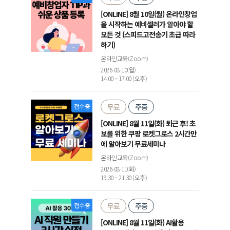
[ONLINE] 8월 10일(월) 온라인창업
을 시작하는 예비셀러가 알아야 할
모든 것 (스피드고전송기 초급 따라
하기)
온라인교육(Zoom)
2026-08-10(월)
14:00 ~ 17:00 (오후)
접수중
무료
주중
[ONLINE] 8월 11일(화) 퇴근 후! 초
보를 위한 쿠팡 로켓그로스 2시간만
에 알아보기 무료세미나
온라인교육(Zoom)
2026-08-11(화)
19:30 ~ 21:30 (오후)
접수중
무료
주중
[ONLINE] 8월 11일(화) AI활용