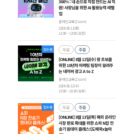
300% : 내 손으로 직접 만드는 AI 직
원! 사장님을 위한 AI 활용능력 레벨
업
온라인교육(Zoom)
2026-08-11(화)
11:00 ~ 13:00 (오전)
접수중
무료
주중
[ONLINE] 8월 12일(수) 왕 초보를
위한 10년차 마케팅 팀장이 알려주
는 네이버 광고 A to Z
온라인교육(Zoom)
2026-08-12(수)
15:00 ~ 16:30 (오후)
접수중
무료
주중
[ONLINE] 8월 13일(목) 해외 온라인
시장 판로 확대를 위한 쇼피 N잡 전
송기 원데이 클래스!(도매꾹x놀마