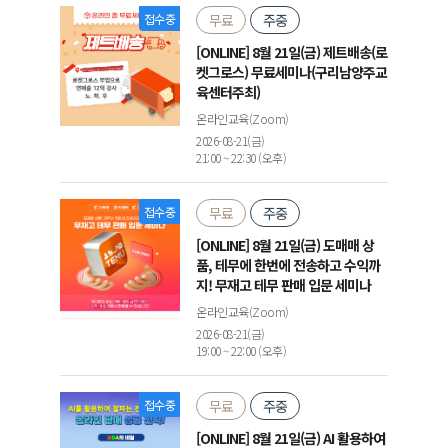
접수중
무료
주중
[ONLINE] 8월 21일(금) 제트배송(로
켓그로스) 무료세미나(구리남양주교
육센터주최)
온라인교육(Zoom)
2026-08-21(금)
21:00 ~ 22:30 (오후)
접수중
무료
주중
[ONLINE] 8월 21일(금) 도매매 상
품, 테무에 한번에 전송하고 수익까
지! 무재고 테무 판매 입문 세미나
온라인교육(Zoom)
2026-08-21(금)
19:00 ~ 22:00 (오후)
접수중
무료
주중
[ONLINE] 8월 21일(금) AI 활용하여