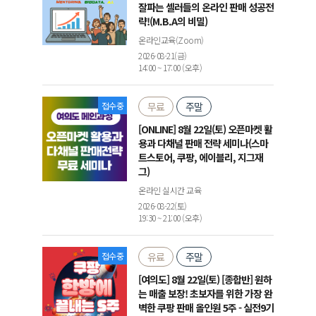
잘파는 셀러들의 온라인 판매 성공전
략!(M.B.A의 비밀)
온라인교육(Zoom)
2026-08-21(금)
14:00 ~ 17:00 (오후)
접수중
무료
주말
[ONLINE] 8월 22일(토) 오픈마켓 활
용과 다채널 판매 전략 세미나(스마
트스토어, 쿠팡, 에이블리, 지그재
그)
온라인 실시간 교육
2026-08-22(토)
19:30 ~ 21:00 (오후)
접수중
유료
주말
[여의도] 8월 22일(토) [종합반] 원하
는 매출 보장! 초보자를 위한 가장 완
벽한 쿠팡 판매 올인원 5주 - 실전9기