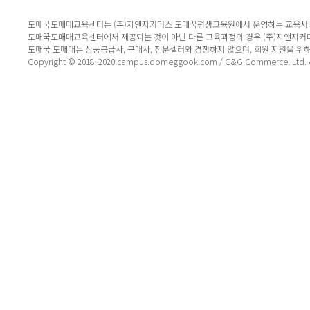
도매꾹도매매교육센터는 (주)지앤지커머스 도매꾹평생교육원에서 운영하는 교육서
도매꾹도매매교육센터에서 제공되는 것이 아닌 다른 교육과정의 경우 (주)지앤지커
도매꾹 도매매는 상품공급사, 구매사, 전문셀러와 경쟁하지 않으며, 회원 지원을 위
Copyright © 2018~2020 campus.domeggook.com / G&G Commerce, Ltd. All