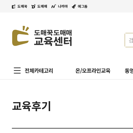
도매꾹
도매매
나까마
에그돔
전체카테고리
온/오프라인교육
동
교육후기