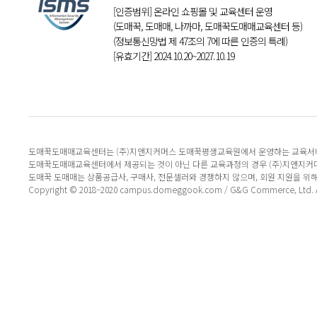
[인증범위] 온라인 쇼핑몰 및 교육센터 운영
(도매꾹, 도매매, 나까마, 도매꾹도매매교육센터 등)
(정보통신망법 제 47조의 7에 따른 인증의 특례)
[유효기간] 2024.10.20~2027.10.19
도매꾹도매매교육센터는 (주)지앤지커머스 도매꾹평생교육원에서 운영하는 교육서
도매꾹도매매교육센터에서 제공되는 것이 아닌 다른 교육과정의 경우 (주)지앤지커
도매꾹 도매매는 상품공급사, 구매사, 전문셀러와 경쟁하지 않으며, 회원 지원을 위
Copyright © 2018~2020 campus.domeggook.com / G&G Commerce, Ltd. All