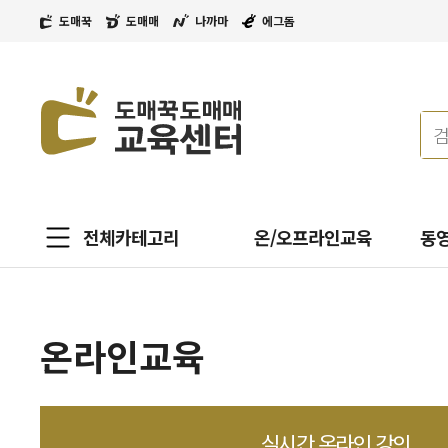
도매꾹
도매매
나까마
에그돔
전체카테고리
온/오프라인교육
동
온라인교육
실시간 온라인 강의