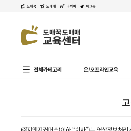
도매꾹
도매매
나까마
에그돔
전체카테고리
온/오프라인교육
고
㈜지앤지커머스(이하 “회사”)는 영상정보처리