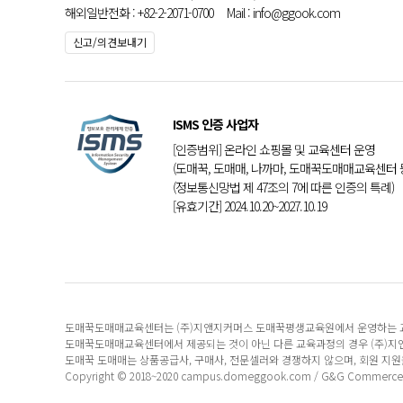
해외일반전화 : +82-2-2071-0700 Mail : info@ggook.com
신고/의견보내기
ISMS 인증 사업자
[인증범위] 온라인 쇼핑몰 및 교육센터 운영
(도매꾹, 도매매, 나까마, 도매꾹도매매교육센터 
(정보통신망법 제 47조의 7에 따른 인증의 특례)
[유효기간] 2024.10.20~2027.10.19
도매꾹도매매교육센터는 (주)지앤지커머스 도매꾹평생교육원에서 운영하는
도매꾹도매매교육센터에서 제공되는 것이 아닌 다른 교육과정의 경우 (주)
도매꾹 도매매는 상품공급사, 구매사, 전문셀러와 경쟁하지 않으며, 회원 지
Copyright © 2018~2020 campus.domeggook.com / G&G Commerce, Ltd