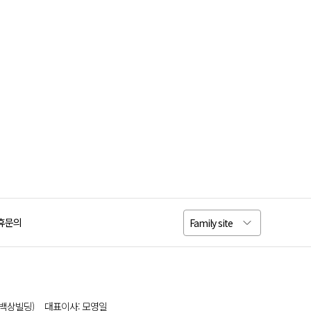
휴문의
Family site
, 백상빌딩) 대표이사: 모영일