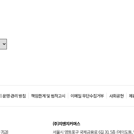
 운영·관리 방침
책임한계 및 법적고시
이메일 무단수집거부
사회공헌
제
(주)지앤지커머스
-7628
서울시 영등포구 국제금융로 6길 30, 5층 (여의도동