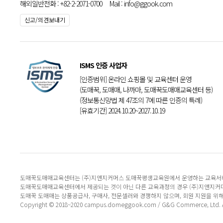
해외일반전화 : +82-2-2071-0700 Mail : info@ggook.com
신고/의견보내기
ISMS 인증 사업자
[인증범위] 온라인 쇼핑몰 및 교육센터 운영
(도매꾹, 도매매, 나까마, 도매꾹도매매교육센터 등)
(정보통신망법 제 47조의 7에 따른 인증의 특례)
[유효기간] 2024.10.20~2027.10.19
도매꾹도매매교육센터는 (주)지앤지커머스 도매꾹평생교육원에서 운영하는 교육서
도매꾹도매매교육센터에서 제공되는 것이 아닌 다른 교육과정의 경우 (주)지앤지커
도매꾹 도매매는 상품공급사, 구매사, 전문셀러와 경쟁하지 않으며, 회원 지원을 위
Copyright © 2018~2020 campus.domeggook.com / G&G Commerce, Ltd. All