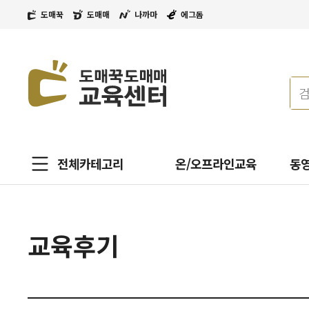
도매꾹
도매매
나까마
에그돔
전체카테고리
온/오프라인교육
동
교육후기