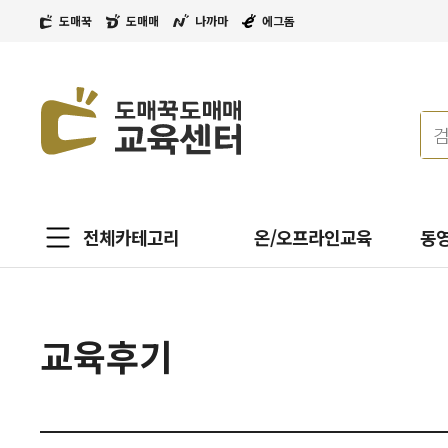
도매꾹
도매매
나까마
에그돔
전체카테고리
온/오프라인교육
동
교육후기