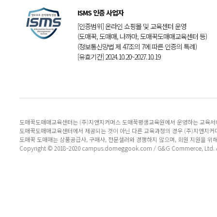
ISMS 인증 사업자
[인증범위] 온라인 쇼핑몰 및 교육센터 운영
(도매꾹, 도매매, 나까마, 도매꾹도매매교육센터 등)
(정보통신망법 제 47조의 7에 따른 인증의 특례)
[유효기간] 2024.10.20~2027.10.19
도매꾹도매매교육센터는 (주)지앤지커머스 도매꾹평생교육원에서 운영하는 교육서
도매꾹도매매교육센터에서 제공되는 것이 아닌 다른 교육과정의 경우 (주)지앤지커
도매꾹 도매매는 상품공급사, 구매사, 전문셀러와 경쟁하지 않으며, 회원 지원을 위
Copyright © 2018~2020 campus.domeggook.com / G&G Commerce, Ltd. All