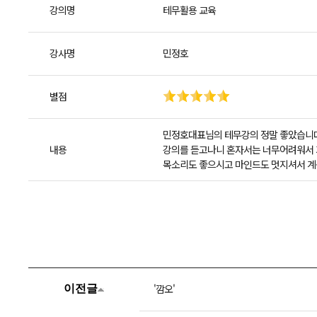
강의명
테무활용 교육
강사명
민정호
별점
민정호대표님의 테무강의 정말 좋았습니
내용
강의를 듣고나니 혼자서는 너무어려워서 
목소리도 좋으시고 마인드도 멋지셔서 계
'깜오'
이전글