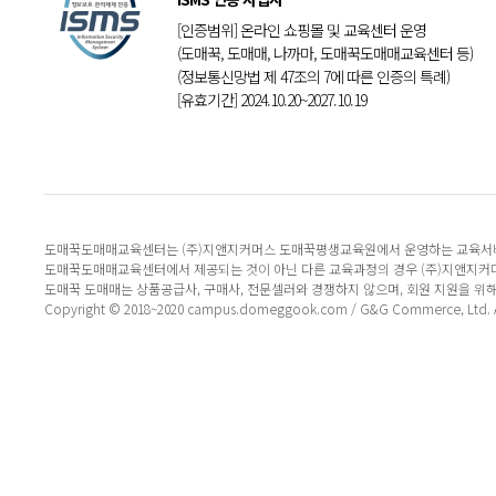
[인증범위] 온라인 쇼핑몰 및 교육센터 운영
(도매꾹, 도매매, 나까마, 도매꾹도매매교육센터 등)
(정보통신망법 제 47조의 7에 따른 인증의 특례)
[유효기간] 2024.10.20~2027.10.19
도매꾹도매매교육센터는 (주)지앤지커머스 도매꾹평생교육원에서 운영하는 교육서
도매꾹도매매교육센터에서 제공되는 것이 아닌 다른 교육과정의 경우 (주)지앤지커
도매꾹 도매매는 상품공급사, 구매사, 전문셀러와 경쟁하지 않으며, 회원 지원을 위
Copyright © 2018~2020 campus.domeggook.com / G&G Commerce, Ltd. All