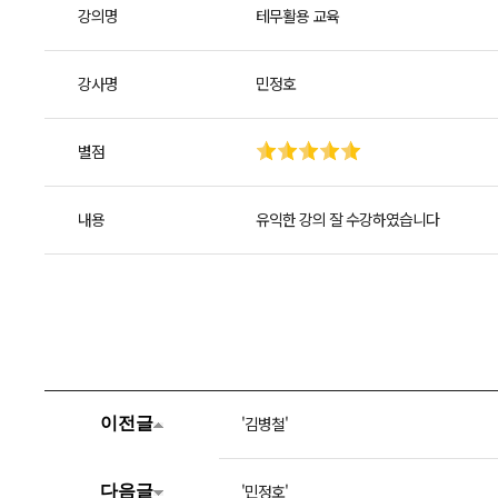
강의명
테무활용 교육
강사명
민정호
별점
내용
유익한 강의 잘 수강하였습니다
'김병철'
이전글
'민정호'
다음글