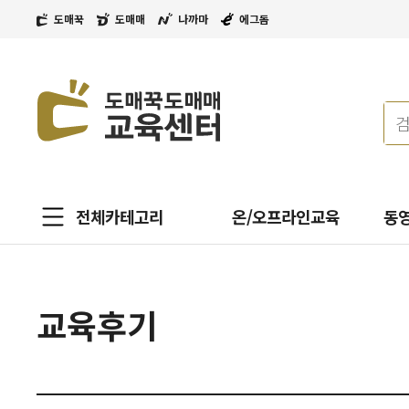
도매꾹
도매매
나까마
에그돔
전체카테고리
온/오프라인교육
동
교육후기