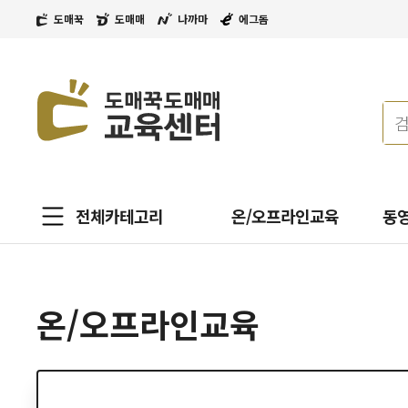
도매꾹
도매매
나까마
에그돔
전체카테고리
온/오프라인교육
동
온/오프라인교육