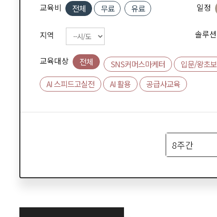
교육비
일정
전체
무료
유료
솔루션
지역
교육대상
전체
SNS커머스마케터
입문/왕초보
AI 스피드고실전
AI 활용
공급사교육