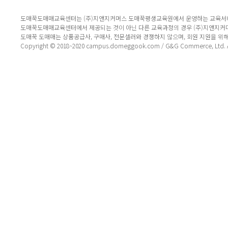
도매꾹도매매교육센터는 (주)지앤지커머스 도매꾹평생교육원에서 운영하는 교육서
도매꾹도매매교육센터에서 제공되는 것이 아닌 다른 교육과정의 경우 (주)지앤지커
도매꾹 도매매는 상품공급사, 구매사, 전문셀러와 경쟁하지 않으며, 회원 지원을 위
Copyright © 2018~2020 campus.domeggook.com / G&G Commerce, Ltd. All