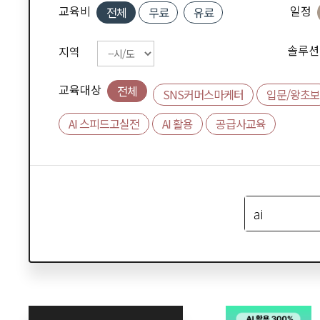
교육비
일정
전체
무료
유료
솔루션
지역
교육대상
전체
SNS커머스마케터
입문/왕초보
AI 스피드고실전
AI 활용
공급사교육