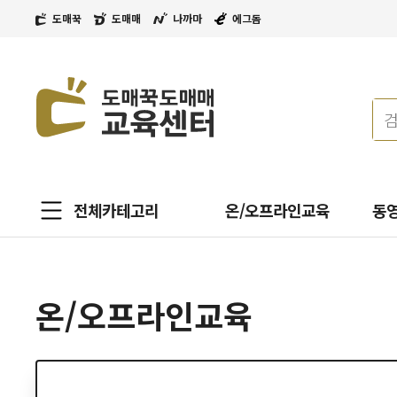
도매꾹
도매매
나까마
에그돔
전체카테고리
온/오프라인교육
동
온/오프라인교육