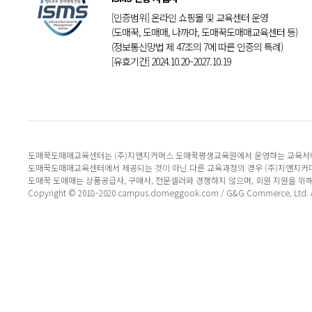
[인증범위] 온라인 쇼핑몰 및 교육센터 운영
(도매꾹, 도매매, 나까마, 도매꾹도매매교육센터 등)
(정보통신망법 제 47조의 7에 따른 인증의 특례)
[유효기간] 2024.10.20~2027.10.19
도매꾹도매매교육센터는 (주)지앤지커머스 도매꾹평생교육원에서 운영하는 교육서
도매꾹도매매교육센터에서 제공되는 것이 아닌 다른 교육과정의 경우 (주)지앤지커
도매꾹 도매매는 상품공급사, 구매사, 전문셀러와 경쟁하지 않으며, 회원 지원을 위
Copyright © 2018~2020 campus.domeggook.com / G&G Commerce, Ltd. All