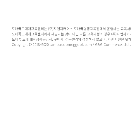
도매꾹도매매교육센터는 (주)지앤지커머스 도매꾹평생교육원에서 운영하는 교육서
도매꾹도매매교육센터에서 제공되는 것이 아닌 다른 교육과정의 경우 (주)지앤지커
도매꾹 도매매는 상품공급사, 구매사, 전문셀러와 경쟁하지 않으며, 회원 지원을 위
Copyright © 2018~2020 campus.domeggook.com / G&G Commerce, Ltd. All