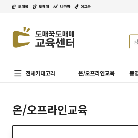
도매꾹
도매매
나까마
에그돔
전체카테고리
온/오프라인교육
동
온/오프라인교육