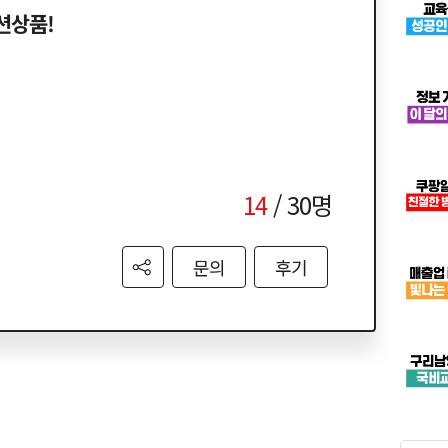
패션상품!
14
/ 30명
문의
후기