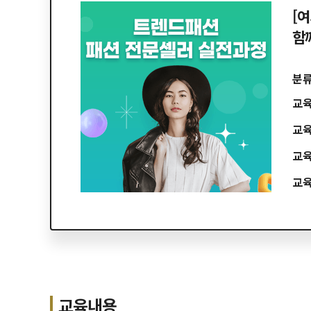
[여
함께
분
교
교
교
교
교육내용