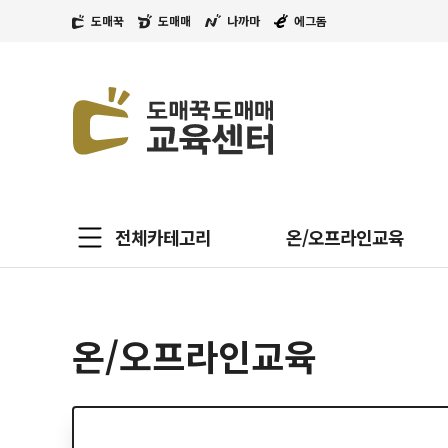
도매꾹
도매매
나까마
에그돔
전체카테고리
온/오프라인교육
온/오프라인교육