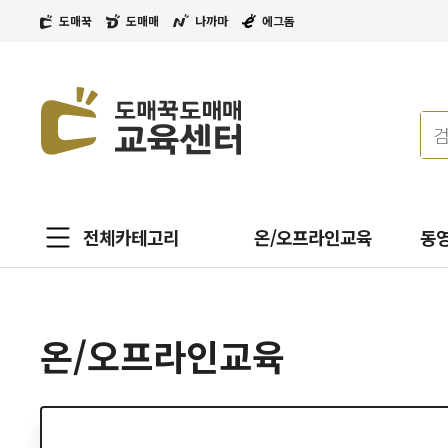
도매꾹
도매매
나까마
에그돔
전체카테고리
온/오프라인교육
동
온/오프라인교육