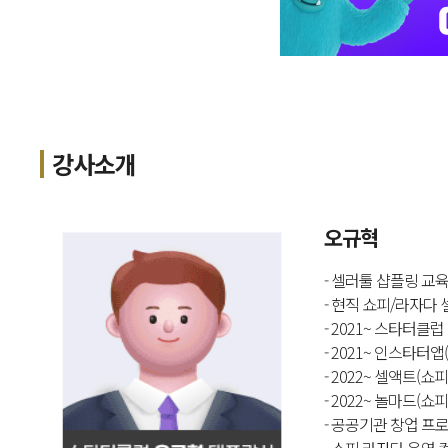
강사소개
오규혁
- 셀러툴 샵플링 교
- 현직 쇼피/라자다 
- 2021~ 스타터클
- 2021~ 인스타터앱
- 2022~ 셀액트(쇼
- 2022~ 놀마드(
- 공공기관 창업 프