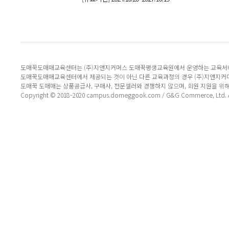
도매꾹도매매교육센터는 (주)지앤지커머스 도매꾹평생교육원에서 운영하는 교육서
도매꾹도매매교육센터에서 제공되는 것이 아닌 다른 교육과정의 경우 (주)지앤지커
도매꾹 도매매는 상품공급사, 구매사, 전문셀러와 경쟁하지 않으며, 회원 지원을 위
Copyright © 2018~2020 campus.domeggook.com / G&G Commerce, Ltd. All