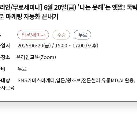
라인/무료세미나] 6월 20일(금) '나는 못해'는 옛말! 톡탁
0분 마케팅 자동화 끝내기
류
입문/세미나
주중
무료
육일시
2025-06-20(금) / 15:00 ~ 17:00 (오후)
육장소
온라인교육(Zoom)
육비
무료
육대상
SNS커머스마케터,입문/왕초보,전문셀러,유통MD,AI 활용,
급사교육