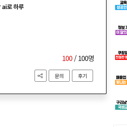
 ai로 하루
100
/ 100명
문의
후기