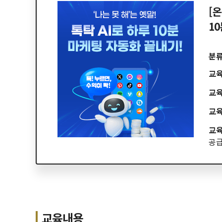
[온
1
분
교
교
교
교
공
교육내용