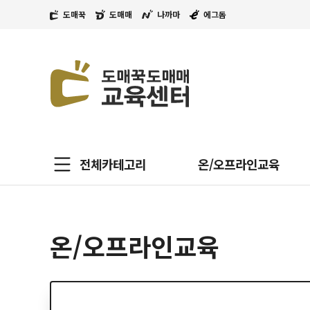
도매꾹
도매매
나까마
에그돔
전체카테고리
온/오프라인교육
온/오프라인교육