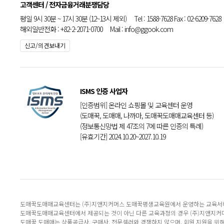
고객센터 / 전자금융거래분쟁담당
평일 9시 30분 ~ 17시 30분 (12~13시 제외) Tel : 1588-7628 Fax : 02-6209-7628
해외일반전화 : +82-2-2071-0700 Mail : info@ggook.com
신고/의견보내기
ISMS 인증 사업자
[인증범위] 온라인 쇼핑몰 및 교육센터 운영
(도매꾹, 도매매, 나까마, 도매꾹도매매교육센터 등)
(정보통신망법 제 47조의 7에 따른 인증의 특례)
[유효기간] 2024.10.20~2027.10.19
도매꾹도매매교육센터는 (주)지앤지커머스 도매꾹평생교육원에서 운영하는 교육서
도매꾹도매매교육센터에서 제공되는 것이 아닌 다른 교육과정의 경우 (주)지앤지커
도매꾹 도매매는 상품공급사, 구매사, 전문셀러와 경쟁하지 않으며, 회원 지원을 위