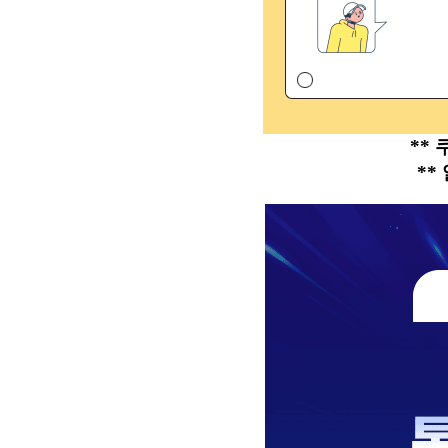
**
**