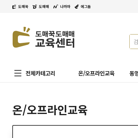
도매꾹
도매매
나까마
에그돔
전체카테고리
온/오프라인교육
동
온/오프라인교육