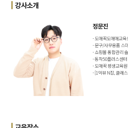
강사소개
정문진
- 도매꾹도매매교육
- 문구/사무용품 스
- 쇼핑몰 통합관리 
- 동작50플러스센터
- 도매꾹 평생교육원
- [1억뷰 N잡, 
교육장소