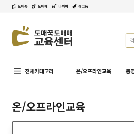
도매꾹
도매매
나까마
에그돔
전체카테고리
온/오프라인교육
동
온/오프라인교육