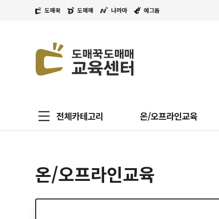
도매꾹
도매매
나까마
에그돔
전체카테고리
온/오프라인교육
온/오프라인교육