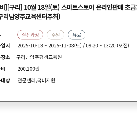
국비][구리] 10월 18일(토) 스마트스토어 온라인판매 초
(구리남양주교육센터주최)
류
실전과정
주말
유료
육일시
2025-10-18 ~ 2025-11-08(토) / 09:20 ~ 13:20 (오전)
육장소
구리남양주평생교육원
육비
200,100원
육대상
전문셀러,국비지원