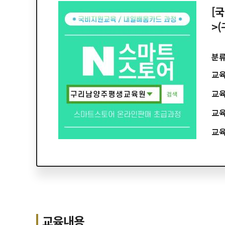
[
>
분
교
교
교
교
교육내용