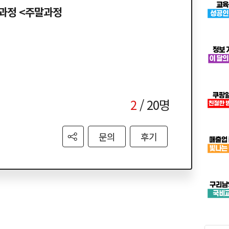
급과정 <주말과정
2
/ 20명
문의
후기