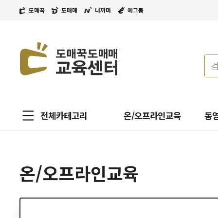
도매꾹
도매매
나까마
에그돔
전체카테고리
온/오프라인교육
동
온/오프라인교육