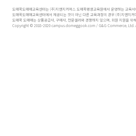
도매꾹도매매교육센터는 (주)지앤지커머스 도매꾹평생교육원에서 운영하는 교육서
도매꾹도매매교육센터에서 제공되는 것이 아닌 다른 교육과정의 경우 (주)지앤지커
도매꾹 도매매는 상품공급사, 구매사, 전문셀러와 경쟁하지 않으며, 회원 지원을 위
Copyright © 2018~2020 campus.domeggook.com / G&G Commerce, Ltd. All