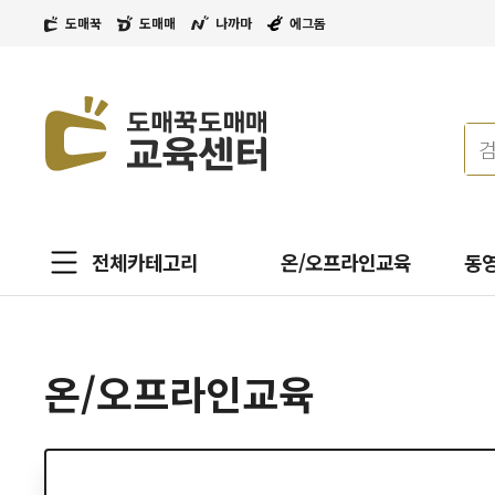
도매꾹
도매매
나까마
에그돔
전체카테고리
온/오프라인교육
동
온/오프라인교육