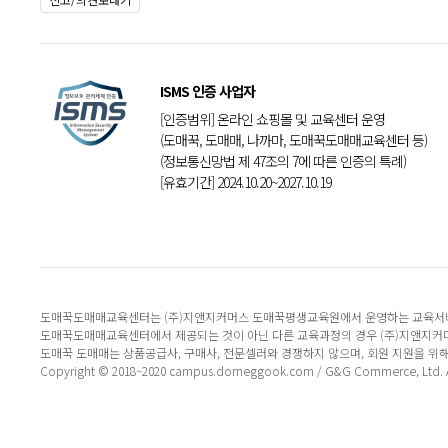
ISMS 인증 사업자
[인증범위] 온라인 쇼핑몰 및 교육센터 운영
(도매꾹, 도매매, 나까마, 도매꾹도매매교육센터 등)
(정보통신망법 제 47조의 7에 따른 인증의 특례)
[유효기간] 2024.10.20~2027.10.19
도매꾹도매매교육센터는 (주)지앤지커머스 도매꾹평생교육원에서 운영하는 교육서
도매꾹도매매교육센터에서 제공되는 것이 아닌 다른 교육과정의 경우 (주)지앤지커
도매꾹 도매매는 상품공급사, 구매사, 전문셀러와 경쟁하지 않으며, 회원 지원을 위
Copyright © 2018~2020 campus.domeggook.com / G&G Commerce, Ltd. All