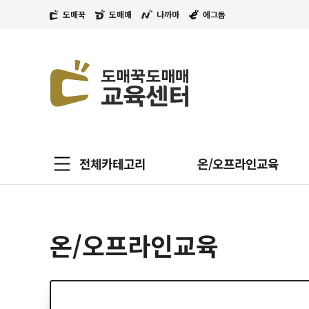
도매꾹
도매매
나까마
에그돔
전체카테고리
온/오프라인교육
온/오프라인교육