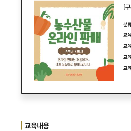
[
분
교
교
교
교
교육내용