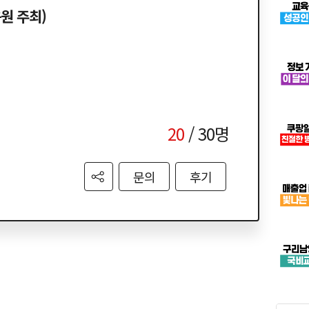
원 주최)
20
/ 30명
문의
후기