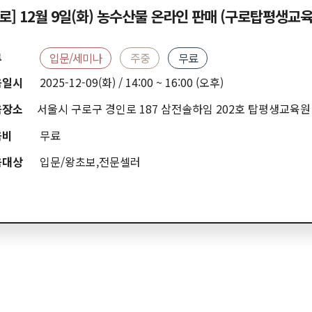
구로] 12월 9일(화) 농수산물 온라인 판매 (구로탑평생교육
류
입문/세미나
주중
무료
육일시
2025-12-09(화) / 14:00 ~ 16:00 (오후)
육장소
서울시 구로구 경인로 187 삼전솔하임 202호 탑평생교육원
육비
무료
육대상
입문/왕초보,전문셀러