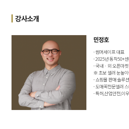
강사소개
민정호
- 썸머세이프 대표
- 2025년 동작50
- 국내ㆍ외 오픈마켓
※ 초보 셀러 눈높이
- 쇼핑몰 판매 솔루
- 도매꾹전문셀러 
- 특허,산업안전,이