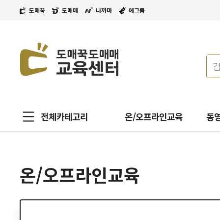
도매꾹
도매매
나까마
에그돔
전체카테고리
온/오프라인교육
동
온/오프라인교육