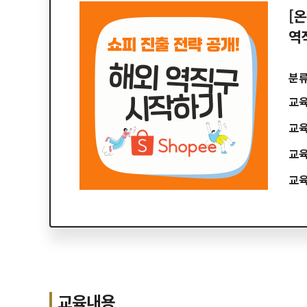
[온
역
분
교
교
교
교
교육내용