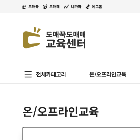
도매꾹
도매매
나까마
에그돔
전체카테고리
온/오프라인교육
온/오프라인교육