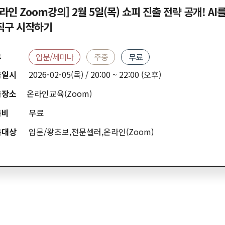
라인 Zoom강의] 2월 5일(목) 쇼피 진출 전략 공개! AI
직구 시작하기
류
입문/세미나
주중
무료
육일시
2026-02-05(목) / 20:00 ~ 22:00 (오후)
육장소
온라인교육(Zoom)
육비
무료
육대상
입문/왕초보,전문셀러,온라인(Zoom)