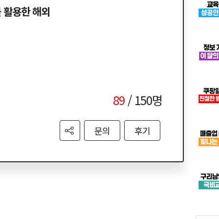
를 활용한 해외
89
/ 150명
문의
후기