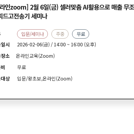
라인zoom] 2월 6일(금) 셀러맞춤 AI활용으로 매출 무
피드고전송기 세미나
류
입문/세미나
주중
무료
육일시
2026-02-06(금) / 14:00 ~ 16:00 (오후)
육장소
온라인교육(Zoom)
육비
무료
육대상
입문/왕초보,온라인(Zoom)