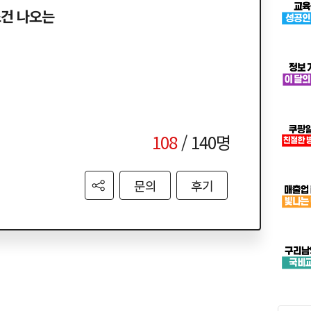
조건 나오는
108
/ 140명
문의
후기