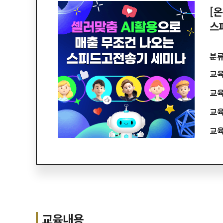
[온
스
분
교
교
교
교
교육내용