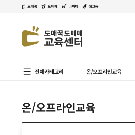
도매꾹
도매매
나까마
에그돔
전체카테고리
온/오프라인교육
온/오프라인교육