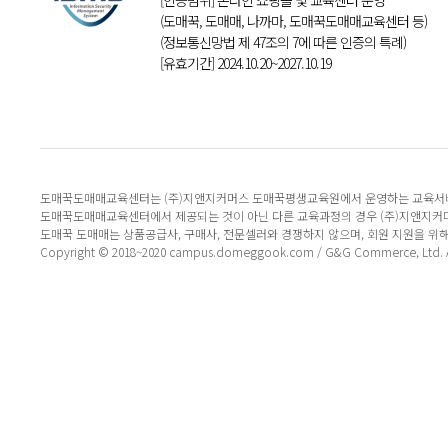
[인증범위] 온라인 쇼핑몰 및 교육센터 운영
(도매꾹, 도매매, 나까마, 도매꾹도매매교육센터 등)
(정보통신망법 제 47조의 7에 따른 인증의 특례)
[유효기간] 2024.10.20~2027.10.19
도매꾹도매매교육센터는 (주)지앤지커머스 도매꾹평생교육원에서 운영하는 교육서
도매꾹도매매교육센터에서 제공되는 것이 아닌 다른 교육과정의 경우 (주)지앤지커
도매꾹 도매매는 상품공급사, 구매사, 전문셀러와 경쟁하지 않으며, 회원 지원을 위
Copyright © 2018~2020 campus.domeggook.com / G&G Commerce, Ltd. All