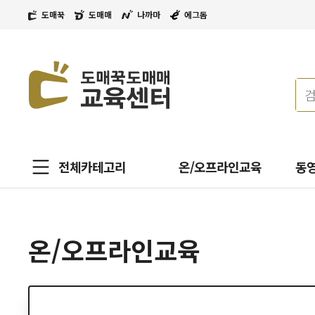
도매꾹
도매매
나까마
에그돔
전체카테고리
온/오프라인교육
동
온/오프라인교육