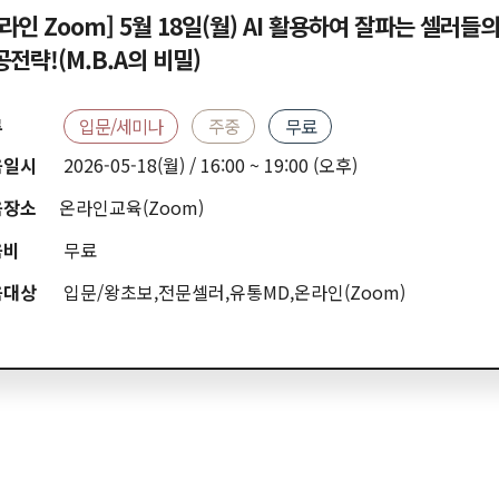
라인 Zoom] 5월 18일(월) AI 활용하여 잘파는 셀러들
전략!(M.B.A의 비밀)
류
입문/세미나
주중
무료
육일시
2026-05-18(월) / 16:00 ~ 19:00 (오후)
육장소
온라인교육(Zoom)
육비
무료
육대상
입문/왕초보,전문셀러,유통MD,온라인(Zoom)