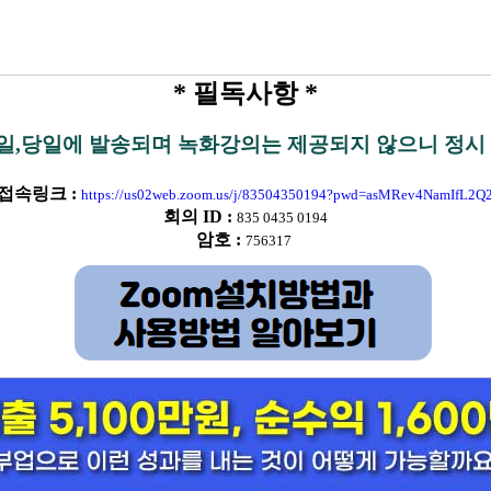
* 필독사항 *
,당일에 발송되며 녹화강의는 제공되지 않으니 정시
 접속링크 :
https://us02web.zoom.us/j/83504350194?pwd=asMRev4NamIfL2Q
회의 ID
:
835 0435 0194
암호
:
756317