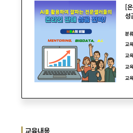
[온
성공
분
교
교
교
교
교육내용