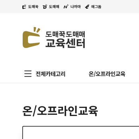
도매꾹
도매매
나까마
에그돔
전체카테고리
온/오프라인교육
온/오프라인교육