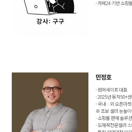
- 카페24 기반 쇼
민정호
- 썸머세이프 대표
- 2025년 동작50
- 국내ㆍ외 오픈마켓
※ 초보 셀러 눈높이
- 쇼핑몰 판매 솔루
- 도매꾹전문셀러 