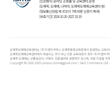
[인증범위] 온라인 쇼핑몰 및 교육센터 운영
(도매꾹, 도매매, 나까마, 도매꾹도매매교육센터 등)
(정보통신망법 제 47조의 7에 따른 인증의 특례)
[유효기간] 2024.10.20~2027.10.19
도매꾹도매매교육센터는 (주)지앤지커머스 도매꾹평생교육원에서 운영하는 교육서
도매꾹도매매교육센터에서 제공되는 것이 아닌 다른 교육과정의 경우 (주)지앤지커
도매꾹 도매매는 상품공급사, 구매사, 전문셀러와 경쟁하지 않으며, 회원 지원을 위
Copyright © 2018~2020 campus.domeggook.com / G&G Commerce, Ltd. All