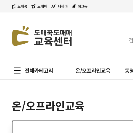
도매꾹
도매매
나까마
에그돔
전체카테고리
온/오프라인교육
동
온/오프라인교육