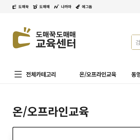
도매꾹
도매매
나까마
에그돔
전체카테고리
온/오프라인교육
동
온/오프라인교육