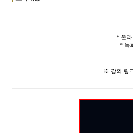
* 온
* 녹
※ 강의 링