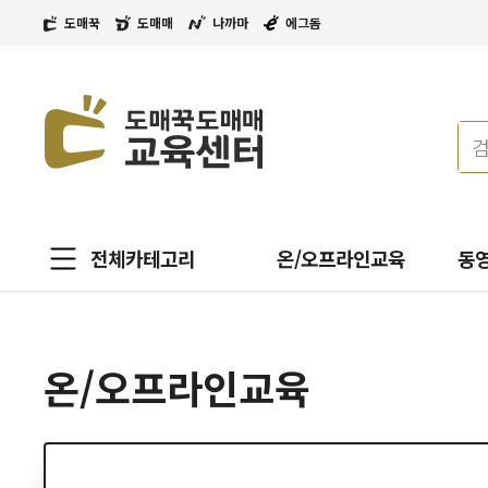
도매꾹
도매매
나까마
에그돔
전체카테고리
온/오프라인교육
동
온/오프라인교육