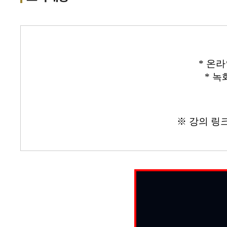
* 온
* 녹
※ 강의 링