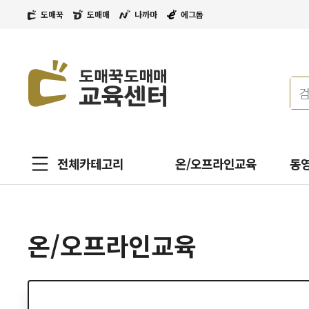
도매꾹
도매매
나까마
에그돔
전체카테고리
온/오프라인교육
동
온/오프라인교육