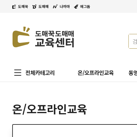
도매꾹
도매매
나까마
에그돔
전체카테고리
온/오프라인교육
동
온/오프라인교육