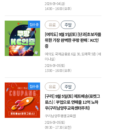
2026-09-04(금)
14:00 ~ 16:00 (오후)
접수중
유료
주말
[여의도] 9월 5일(토) [단과]초보자를
위한 가장 완벽한 쿠팡 판매 : KC인
증
여의도 국제금융로 6길 30, 도매꾹 5층 (세
미나실)
2026-09-05(토)
13:00 ~ 16:00 (오후)
접수중
유료
주말
[구리] 9월 5일(토) 제트배송(로켓그
로스) : 부업으로 연매출 12억 노하
우(구리남양주교육센터주최)
구리남양주평생교육원
2026-09-05(토)
09:30 ~ 17:30 (오전)