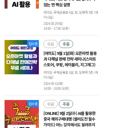
않는 찐 핵심 설명
여의도 국제금융로 6길 30, 도매꾹 5층 (세
미나실)
2026-08-29(토)
14:00 ~ 17:00 (오후)
접수중
무료
주중
[여의도] 9월 1일(화) 오픈마켓 활용
과 다채널 판매 전략 세미나(스마트
스토어, 쿠팡, 에이블리, 지그재그)
여의도 국제금융로 6길 30, 도매꾹 5층 (세
미나실)
2026-09-01(화)
14:00 ~ 16:00 (오후)
접수중
무료
주중
[ONLINE] 9월 2일(수) AI를 활용한
중국 해외구매대행 (셀러도전 필수
가이드) 어느 강의에서도 알려주지