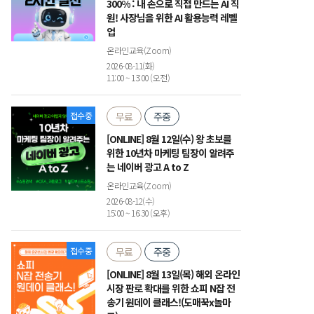
300% : 내 손으로 직접 만드는 AI 직
원! 사장님을 위한 AI 활용능력 레벨
업
온라인교육(Zoom)
2026-08-11(화)
11:00 ~ 13:00 (오전)
접수중
무료
주중
[ONLINE] 8월 12일(수) 왕 초보를
위한 10년차 마케팅 팀장이 알려주
는 네이버 광고 A to Z
온라인교육(Zoom)
2026-08-12(수)
15:00 ~ 16:30 (오후)
접수중
무료
주중
[ONLINE] 8월 13일(목) 해외 온라인
시장 판로 확대를 위한 쇼피 N잡 전
송기 원데이 클래스!(도매꾹x놀마