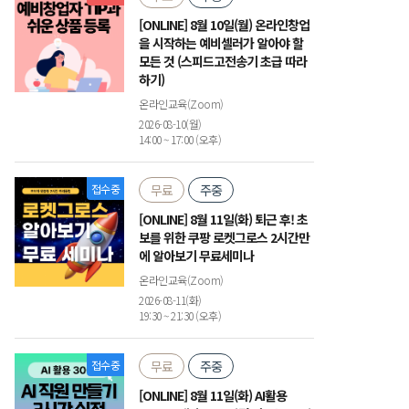
[ONLINE] 8월 10일(월) 온라인창업
을 시작하는 예비셀러가 알아야 할
모든 것 (스피드고전송기 초급 따라
하기)
온라인교육(Zoom)
2026-08-10(월)
14:00 ~ 17:00 (오후)
접수중
무료
주중
[ONLINE] 8월 11일(화) 퇴근 후! 초
보를 위한 쿠팡 로켓그로스 2시간만
에 알아보기 무료세미나
온라인교육(Zoom)
2026-08-11(화)
19:30 ~ 21:30 (오후)
접수중
무료
주중
[ONLINE] 8월 11일(화) AI활용