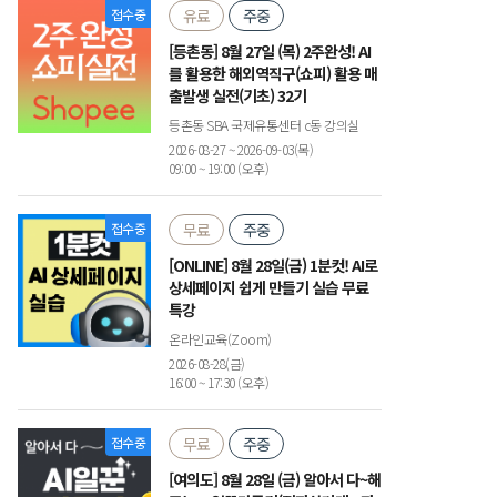
접수중
유료
주중
[등촌동] 8월 27일 (목) 2주완성! AI
를 활용한 해외역직구(쇼피) 활용 매
출발생 실전(기초) 32기
등촌동 SBA 국제유통센터 c동 강의실
2026-08-27 ~ 2026-09-03(목)
09:00 ~ 19:00 (오후)
접수중
무료
주중
[ONLINE] 8월 28일(금) 1분컷! AI로
상세페이지 쉽게 만들기 실습 무료
특강
온라인교육(Zoom)
2026-08-28(금)
16:00 ~ 17:30 (오후)
접수중
무료
주중
[여의도] 8월 28일 (금) 알아서 다~해