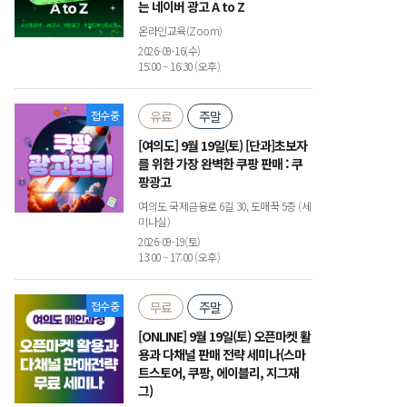
는 네이버 광고 A to Z
온라인교육(Zoom)
2026-09-16(수)
15:00 ~ 16:30 (오후)
접수중
유료
주말
[여의도] 9월 19일(토) [단과]초보자
를 위한 가장 완벽한 쿠팡 판매 : 쿠
팡광고
여의도 국제금융로 6길 30, 도매꾹 5층 (세
미나실)
2026-09-19(토)
13:00 ~ 17:00 (오후)
접수중
무료
주말
[ONLINE] 9월 19일(토) 오픈마켓 활
용과 다채널 판매 전략 세미나(스마
트스토어, 쿠팡, 에이블리, 지그재
그)