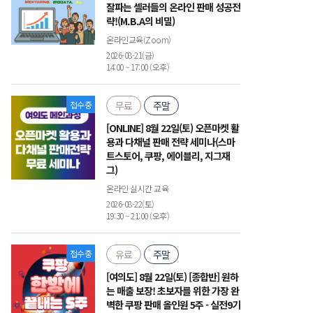
잘파는 셀러들의 온라인 판매 성공전
략!(M.B.A의 비밀)
온라인교육(Zoom)
2026-08-21(금)
14:00 ~ 17:00 (오후)
접수중
무료
주말
[ONLINE] 8월 22일(토) 오픈마켓 활
용과 다채널 판매 전략 세미나(스마
트스토어, 쿠팡, 에이블리, 지그재
그)
온라인 실시간 교육
2026-08-22(토)
19:30 ~ 21:00 (오후)
접수중
유료
주말
[여의도] 8월 22일(토) [종합반] 원하
는 매출 보장! 초보자를 위한 가장 완
벽한 쿠팡 판매 올인원 5주 - 실전9기