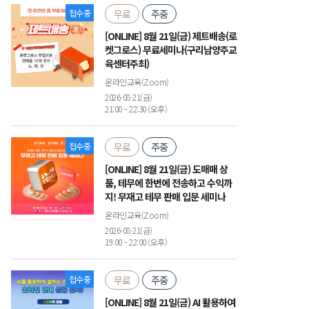
접수중
무료
주중
[ONLINE] 8월 21일(금) 제트배송(로
켓그로스) 무료세미나(구리남양주교
육센터주최)
온라인교육(Zoom)
2026-08-21(금)
21:00 ~ 22:30 (오후)
접수중
무료
주중
[ONLINE] 8월 21일(금) 도매매 상
품, 테무에 한번에 전송하고 수익까
지! 무재고 테무 판매 입문 세미나
온라인교육(Zoom)
2026-08-21(금)
19:00 ~ 22:00 (오후)
접수중
무료
주중
[ONLINE] 8월 21일(금) AI 활용하여