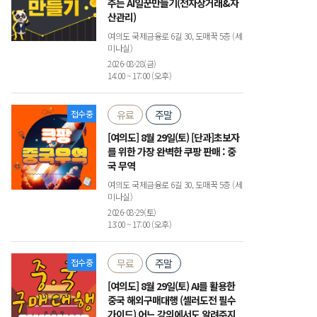
주는 AI일꾼만들기(전자상거래&자
산관리)
여의도 국제금융로 6길 30, 도매꾹 5층 (세
미나실)
2026-08-28(금)
14:00 ~ 17:00 (오후)
접수중
유료
주말
[여의도] 8월 29일(토) [단과]초보자
를 위한 가장 완벽한 쿠팡 판매 : 중
국 무역
여의도 국제금융로 6길 30, 도매꾹 5층 (세
미나실)
2026-08-29(토)
13:00 ~ 17:00 (오후)
접수중
무료
주말
[여의도] 8월 29일(토) AI를 활용한
중국 해외구매대행 (셀러도전 필수
가이드) 어느 강의에서도 알려주지