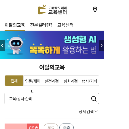
이달의교육
전문셀러란?
교육센터
이달의교육
전체
입문/세미
실전과정
심화과정
행사/기타
나
상세검색
강의중
무료
주중