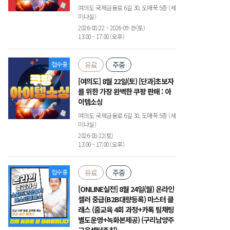
여의도 국제금융로 6길 30, 도매꾹 5층 (세
미나실)
2026-08-22 ~ 2026-09-19(토)
13:00 ~ 17:00 (오후)
접수중
유료
주중
[여의도] 8월 22일(토) [단과]초보자
를 위한 가장 완벽한 쿠팡 판매 : 아
이템소싱
여의도 국제금융로 6길 30, 도매꾹 5층 (세
미나실)
2026-08-22(토)
13:00 ~ 17:00 (오후)
접수중
유료
주중
[ONLINE실전] 8월 24일(월) 온라인
셀러 중급(B2B대량등록) 마스터 클
래스 (줌교육 4회 과정+카톡 팀채팅
별도운영+녹화본제공) (구리남양주