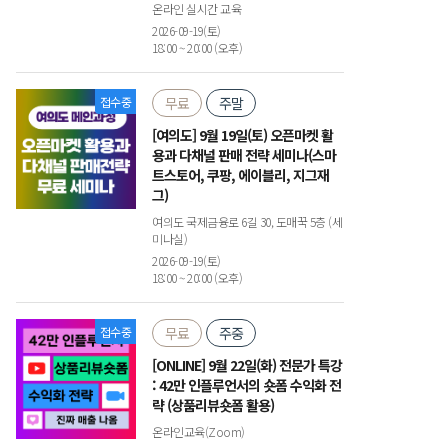
온라인 실시간 교육
2026-09-19(토)
18:00 ~ 20:00 (오후)
접수중
무료
주말
[여의도] 9월 19일(토) 오픈마켓 활
용과 다채널 판매 전략 세미나(스마
트스토어, 쿠팡, 에이블리, 지그재
그)
여의도 국제금융로 6길 30, 도매꾹 5층 (세
미나실)
2026-09-19(토)
18:00 ~ 20:00 (오후)
접수중
무료
주중
[ONLINE] 9월 22일(화) 전문가 특강
: 42만 인플루언서의 숏폼 수익화 전
략 (상품리뷰숏폼 활용)
온라인교육(Zoom)