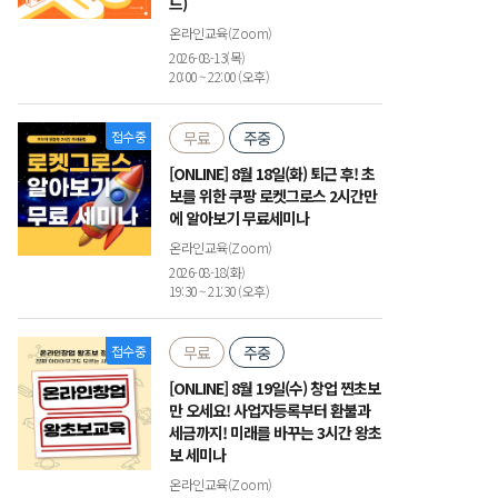
드)
온라인교육(Zoom)
2026-08-13(목)
20:00 ~ 22:00 (오후)
접수중
무료
주중
[ONLINE] 8월 18일(화) 퇴근 후! 초
보를 위한 쿠팡 로켓그로스 2시간만
에 알아보기 무료세미나
온라인교육(Zoom)
2026-08-18(화)
19:30 ~ 21:30 (오후)
접수중
무료
주중
[ONLINE] 8월 19일(수) 창업 찐초보
만 오세요! 사업자등록부터 환불과
세금까지! 미래를 바꾸는 3시간 왕초
보 세미나
온라인교육(Zoom)