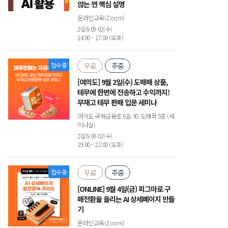
않는 찐 핵심 설명
온라인교육(Zoom)
2026-09-02(수)
14:00 ~ 17:00 (오후)
접수중
무료
주중
[여의도] 9월 2일(수) 도매매 상품,
테무에 한번에 전송하고 수익까지!
무재고 테무 판매 입문 세미나
여의도 국제금융로 6길 30, 도매꾹 5층 (세
미나실)
2026-09-02(수)
19:00 ~ 22:00 (오후)
접수중
무료
주중
[ONLINE] 9월 4일(금) 피그마로 구
매전환율 올리는 AI 상세페이지 만들
기
온라인교육(Zoom)