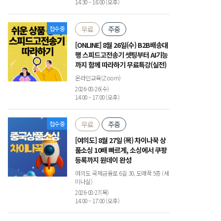
14:30 ~ 16:00 (오후)
접수중
무료
주중
[ONLINE] 8월 26일(수) B2B배송대
행 스피드고전송기 셋팅부터 AI기능
까지 함께 따라하기 무료특강(실전)
온라인교육(Zoom)
2026-08-26(수)
14:00 ~ 17:00 (오후)
접수중
무료
주중
[여의도] 8월 27일 (목) 차이나꾹 상
품소싱 10배 빠르게, 소싱에서 쿠팡
등록까지 원데이 완성
여의도 국제금융로 6길 30, 도매꾹 5층 (세
미나실)
2026-08-27(목)
14:00 ~ 17:00 (오후)