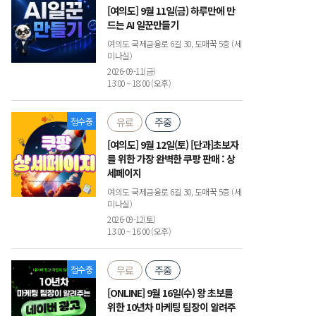
[여의도] 9월 11일(금) 하루만에 만
드는 AI 일꾼만들기
여의도 국제금융로 6길 30, 도매꾹 5층 (세
미나실)
2026-09-11(금)
13:00 ~ 18:00 (오후)
접수중
유료
주중
[여의도] 9월 12일(토) [단과]초보자
를 위한 가장 완벽한 쿠팡 판매 : 상
세페이지
여의도 국제금융로 6길 30, 도매꾹 5층 (세
미나실)
2026-09-12(토)
13:00 ~ 16:00 (오후)
접수중
무료
주중
[ONLINE] 9월 16일(수) 왕 초보를
위한 10년차 마케팅 팀장이 알려주