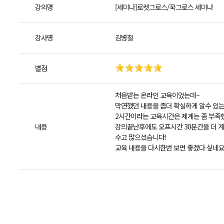
강의명
[세미나]로켓그로스/꾹그로스 세미나
강사명
김병철
별점
처음받는 온라인 교육이었는데~
막연했던 내용을 좀더 확실하게 알수 있
2시간이라는 교육시간은 제게는 좀 부족
내용
강의끝난후에도 오프시간 30분간을 더 
수고 많으셨습니다!
교육 내용을 다시한번 보면 좋겠다 싶네요