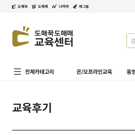
도매꾹
도매매
나까마
에그돔
전체카테고리
온/오프라인교육
동
교육후기