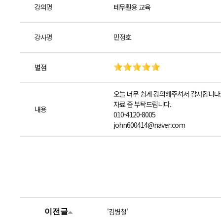
강의명
테무활용 교육
강사명
민정호
별점
오늘 너무 쉽게 강의해주셔서 감사합니다.
자료 좀 부탁드립니다.
내용
010-4120-8005
john600414@naver.com
'김병철'
이전글