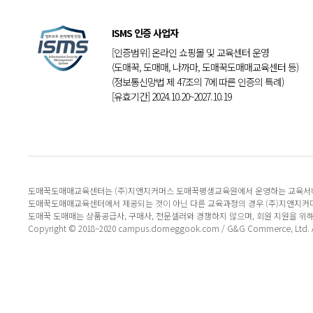
ISMS 인증 사업자
[인증범위] 온라인 쇼핑몰 및 교육센터 운영
(도매꾹, 도매매, 나까마, 도매꾹도매매교육센터 등)
(정보통신망법 제 47조의 7에 따른 인증의 특례)
[유효기간] 2024.10.20~2027.10.19
도매꾹도매매교육센터는 (주)지앤지커머스 도매꾹평생교육원에서 운영하는 교육서
도매꾹도매매교육센터에서 제공되는 것이 아닌 다른 교육과정의 경우 (주)지앤지커
도매꾹 도매매는 상품공급사, 구매사, 전문셀러와 경쟁하지 않으며, 회원 지원을 위
Copyright © 2018~2020 campus.domeggook.com / G&G Commerce, Ltd. All