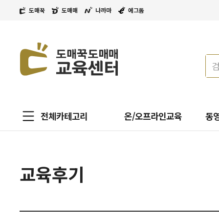
도매꾹
도매매
나까마
에그돔
전체카테고리
온/오프라인교육
동
교육후기