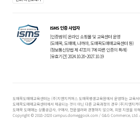
ISMS 인증 사업자
[인증범위] 온라인 쇼핑몰 및 교육센터 운영
(도매꾹, 도매매, 나까마, 도매꾹도매매교육센터 등)
(정보통신망법 제 47조의 7에 따른 인증의 특례)
[유효기간] 2024.10.20~2027.10.19
도매꾹도매매교육센터는 (주)지앤지커머스 도매꾹평생교육원에서 운영하는 교육서
도매꾹도매매교육센터에서 제공되는 것이 아닌 다른 교육과정의 경우 (주)지앤지커
도매꾹 도매매는 상품공급사, 구매사, 전문셀러와 경쟁하지 않으며, 회원 지원을 위
Copyright © 2018~2020 campus.domeggook.com / G&G Commerce, Ltd. All