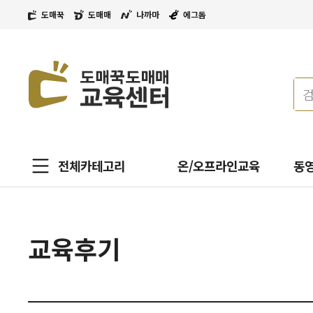
도매꾹
도매매
나까마
에그돔
전체카테고리
온/오프라인교육
동
교육후기