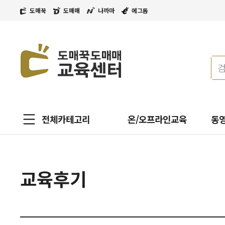
도매꾹
도매매
나까마
에그돔
전체카테고리
온/오프라인교육
동
교육후기