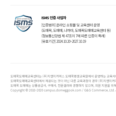
ISMS 인증 사업자
[인증범위] 온라인 쇼핑몰 및 교육센터 운영
(도매꾹, 도매매, 나까마, 도매꾹도매매교육센터 등)
(정보통신망법 제 47조의 7에 따른 인증의 특례)
[유효기간] 2024.10.20~2027.10.19
도매꾹도매매교육센터는 (주)지앤지커머스 도매꾹평생교육원에서 운영하는 교육서
도매꾹도매매교육센터에서 제공되는 것이 아닌 다른 교육과정의 경우 (주)지앤지커
도매꾹 도매매는 상품공급사, 구매사, 전문셀러와 경쟁하지 않으며, 회원 지원을 위
Copyright © 2018~2020 campus.domeggook.com / G&G Commerce, Ltd. All