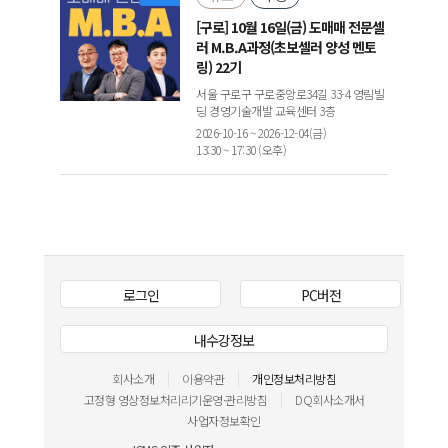
[구로] 10월 16일(금) 도매매 전문셀
러 M.B.A과정(초보셀러 양성 멘토
링) 22기
서울 구로구 구로중앙로34길 33-4 영림빌
딩 경영기술개발 교육센터 3층
2026-10-16 ~ 2026-12-04(금)
13:30 ~ 17:30 (오후)
로그인
PC버전
내수강정보
회사소개
이용약관
개인정보처리방침
고정형 영상정보처리리기운영·관리방침
DQ회사소개서
사업자정보확인