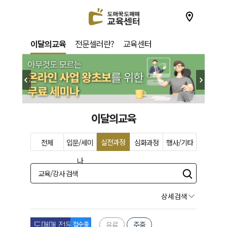
이달의교육
전문셀러란?
교육센터
이달의교육
실전과정
전체
입문/세미
심화과정
행사/기타
나
상세검색
접수중
유료
주중