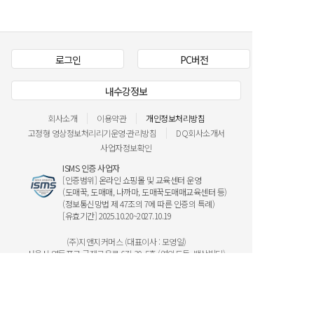
로그인
PC버전
내수강정보
회사소개
이용약관
개인정보처리방침
고정형 영상정보처리리기운영·관리방침
DQ회사소개서
사업자정보확인
ISMS 인증 사업자
[인증범위] 온라인 쇼핑몰 및 교육센터 운영
(도매꾹, 도매매, 나까마, 도매꾹도매매교육센터 등)
(정보통신망법 제 47조의 7에 따른 인증의 특례)
[유효기간] 2025.10.20~2027.10.19
(주)지앤지커머스 (대표이사 : 모영일)
서울시 영등포구 국제금융로 6길 30, 5층 (여의도동, 백상빌딩)
고객지원센터 / 전자금융거래분쟁담당:
신고/의견/수정요청
1588-0628 | FAX : 02-6209-7628
MAIL : (info@ggook.com)
해외일반전화 : +82-2-2071-0700