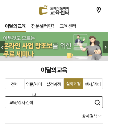
이달의교육
전문셀러란?
교육센터
이달의교육
심화과정
전체
입문/세미
실전과정
행사/기타
나
상세검색