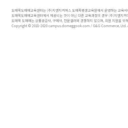
도매꾹도매매교육센터는 (주)지앤지커머스 도매꾹평생교육원에서 운영하는 교육서
도매꾹도매매교육센터에서 제공되는 것이 아닌 다른 교육과정의 경우 (주)지앤지커
도매꾹 도매매는 상품공급사, 구매사, 전문셀러와 경쟁하지 않으며, 회원 지원을 위
Copyright © 2018~2020 campus.domeggook.com / G&G Commerce, Ltd. All