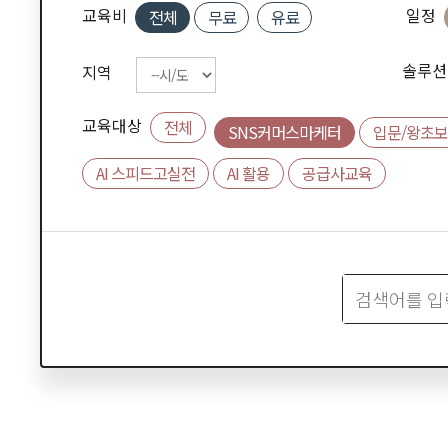
교육비
일정
전체
무료
유료
솔루션
지역
교육대상
전체
SNS커머스마케터
입문/왕초보
AI 스피드고실전
AI 활용
공급사교육