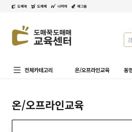
도매꾹
도매매
나까마
에그돔
전체카테고리
온/오프라인교육
동
온/오프라인교육