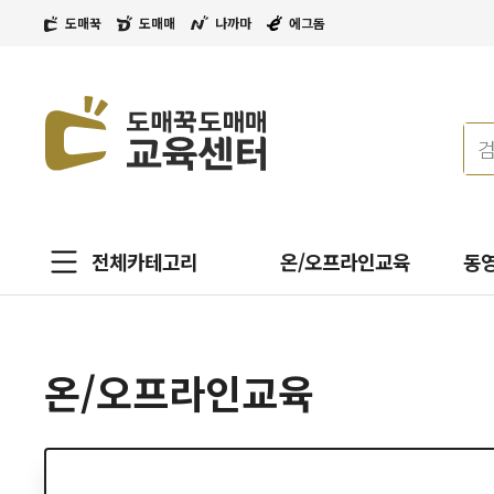
도매꾹
도매매
나까마
에그돔
전체카테고리
온/오프라인교육
동
온/오프라인교육