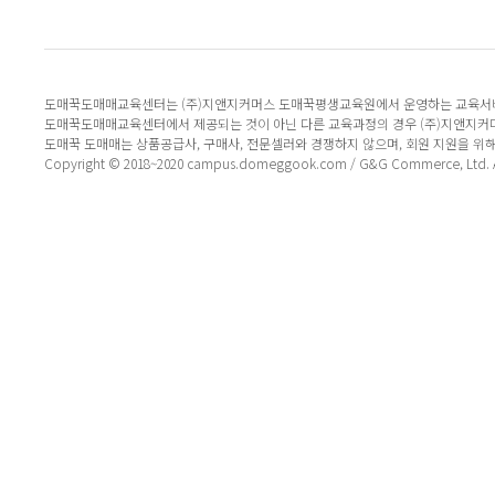
도매꾹도매매교육센터는 (주)지앤지커머스 도매꾹평생교육원에서 운영하는 교육서
도매꾹도매매교육센터에서 제공되는 것이 아닌 다른 교육과정의 경우 (주)지앤지커
도매꾹 도매매는 상품공급사, 구매사, 전문셀러와 경쟁하지 않으며, 회원 지원을 위
Copyright © 2018~2020 campus.domeggook.com / G&G Commerce, Ltd. All