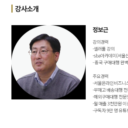
강사소개
정보근
강의경력
-셀러툴 강의
-sba아카데미(서울
- 중국 구매대행 완
주요경력
-서울온라인비즈니
-무재고 배송대행 
-해외구매대행 전문
-월 매출 3천만원 
-구독자 9만 명 유튜